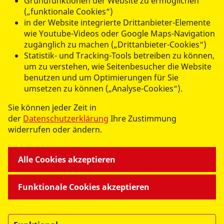
Grundfunktionen der Website zu ermöglichen
(„funktionale Cookies“)
Medizinprodukte, Medizinbeauftragter,
in der Website integrierte Drittanbieter-Elemente
Medizinbeauftragte
wie Youtube-Videos oder Google Maps-Navigation
zugänglich zu machen („Drittanbieter-Cookies“)
Statistik- und Tracking-Tools betreiben zu können,
um zu verstehen, wie Seitenbesucher die Website
benutzen und um Optimierungen für Sie
umsetzen zu können („Analyse-Cookies“).
UNSERE ANGEBOTE
Sie können jeder Zeit in
der
Datenschutzerklärung
Ihre Zustimmung
widerrufen oder ändern.
RV VORPOMMERN-GREIFSWALD E.V.
Alle Cookies akzeptieren
LANDESWEITE PROJEKTE
Funktionale Cookies akzeptieren