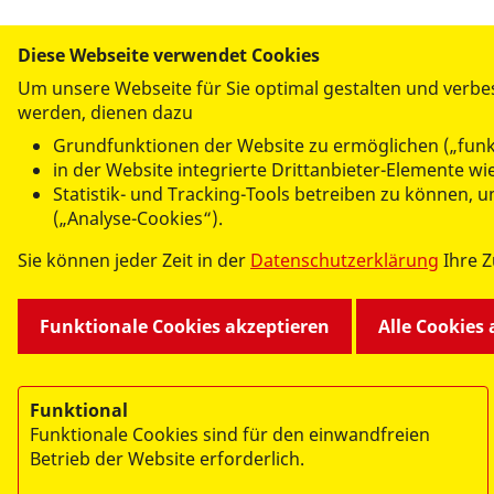
Diese Webseite verwendet Cookies
UNSERE ANGEBOTE
Um unsere Webseite für Sie optimal gestalten und verbe
werden, dienen dazu
Neuigkeiten
Kita "Fr
Grundfunktionen der Website zu ermöglichen („funk
Kindertagesstätten
Kita "Pa
in der Website integrierte Drittanbieter-Elemente 
Hilfen zur Erziehung
Kita "Pe
Statistik- und Tracking-Tools betreiben zu können,
Rettungsdienst
Kneipp-K
(„Analyse-Cookies“).
Erste-Hilfe-Ausbildung
Kita "Di
Sie können jeder Zeit in der
Datenschutzerklärung
Ihre 
Jugend und Soziales
Kita "Be
Freiwillig Aktiv!
Kita "Br
Fortbildungen 2022
Kita "Fr
Funktionale Cookies akzeptieren
Alle Cookies
Funktional
Funktionale Cookies sind für den einwandfreien
Betrieb der Website erforderlich.