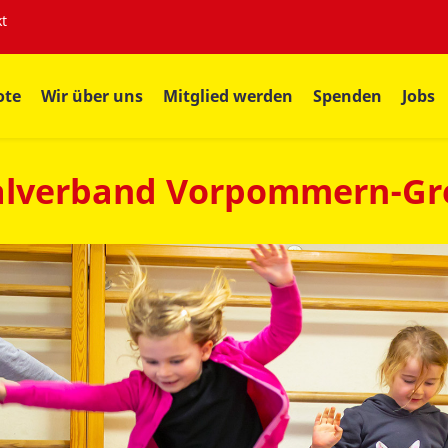
t
ote
Wir über uns
Mitglied werden
Spenden
Jobs
lverband Vorpommern-Gre