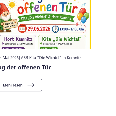
0. Mai 2026] ASB Kita "Die Wichtel" in Kemnitz
[09. Mai 20
Anklam
ag der offenen Tür
Hansev
Mehr lesen
Mehr l