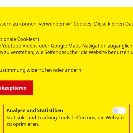
RV VORPOMMERN-GREIFSWALD
ssern zu können, verwenden wir Cookies: Diese kleinen Da
einet" Anklam
Über uns
tionale Cookies“)
rkwichtel" Behrenhoff
Mitglied werden
wie Youtube-Videos oder Google Maps-Navigation zugänglich
eneflöhe" Gützkow
Spenden
 um zu verstehen, wie Seitenbesucher die Website benutze
ita Karlshagen
Jobs
e Wichtel" Kemnitz
Ausbildung
Zustimmung widerrufen oder ändern.
rnsteintaler" Loddin
Praktikum
ummkreisel" Wolgast
Bundesfreiwilligendienst
öbelhaus" Wolgast
Kontakt
 akzeptieren
Analyse und Statistiken
Statistik- und Tracking-Tools helfen uns, die Website
zu optimieren.