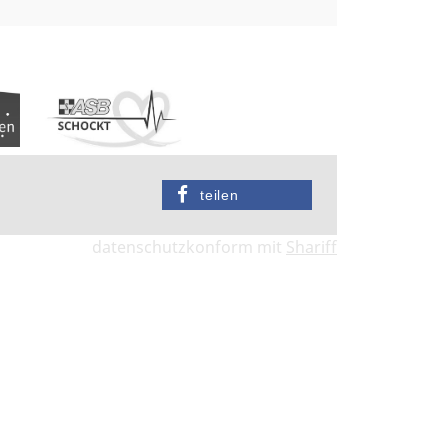
teilen
datenschutzkonform mit
Shariff