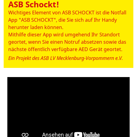
ASB Schockt!
Wichtiges Element von ASB SCHOCKT ist die Notfall
App "ASB SCHOCKT", die Sie sich auf Ihr Handy
herunter laden können.
Mithilfe dieser App wird umgehend Ihr Standort
geortet, wenn Sie einen Notruf absetzen sowie das
nächste öffentlich verfügbare AED Gerät geortet.
Ein Projekt des ASB LV Mecklenburg-Vorpommern e.V.