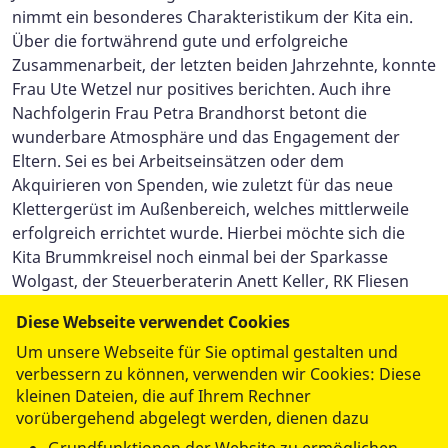
nimmt ein besonderes Charakteristikum der Kita ein.
Über die fortwährend gute und erfolgreiche
Zusammenarbeit, der letzten beiden Jahrzehnte, konnte
Frau Ute Wetzel nur positives berichten. Auch ihre
Nachfolgerin Frau Petra Brandhorst betont die
wunderbare Atmosphäre und das Engagement der
Eltern. Sei es bei Arbeitseinsätzen oder dem
Akquirieren von Spenden, wie zuletzt für das neue
Klettergerüst im Außenbereich, welches mittlerweile
erfolgreich errichtet wurde. Hierbei möchte sich die
Kita Brummkreisel noch einmal bei der Sparkasse
Wolgast, der Steuerberaterin Anett Keller, RK Fliesen
Vorpommern und natürlich bei der Stadt Wolgast für
Diese Webseite verwendet Cookies
die finanziellen Mitteln bedanken.
Um unsere Webseite für Sie optimal gestalten und
verbessern zu können, verwenden wir Cookies: Diese
kleinen Dateien, die auf Ihrem Rechner
vorübergehend abgelegt werden, dienen dazu