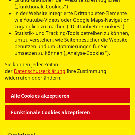
Grundfunktionen der Website zu ermöglichen
(„funktionale Cookies“)
in der Website integrierte Drittanbieter-Elemente
datenschutzkonform mit
Shariff
wie Youtube-Videos oder Google Maps-Navigation
zugänglich zu machen („Drittanbieter-Cookies“)
Statistik- und Tracking-Tools betreiben zu können,
um zu verstehen, wie Seitenbesucher die Website
benutzen und um Optimierungen für Sie
umsetzen zu können („Analyse-Cookies“).
UNSERE ANGEBOTE
Sie können jeder Zeit in
der
Datenschutzerklärung
Ihre Zustimmung
widerrufen oder ändern.
RV VORPOMMERN-GREIFSWALD E.V.
Alle Cookies akzeptieren
LANDESWEITE PROJEKTE
Funktionale Cookies akzeptieren